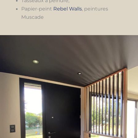
Tasseaux à peindre,
Papier-peint
Rebel Walls
, peintures
Muscade