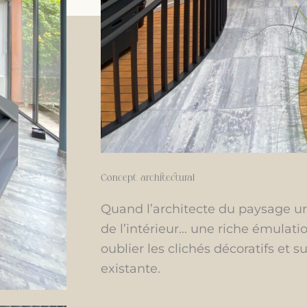
Concept architectural
Quand l’architecte du paysage urb
de l’intérieur… une riche émulatio
oublier les clichés décoratifs et 
existante.